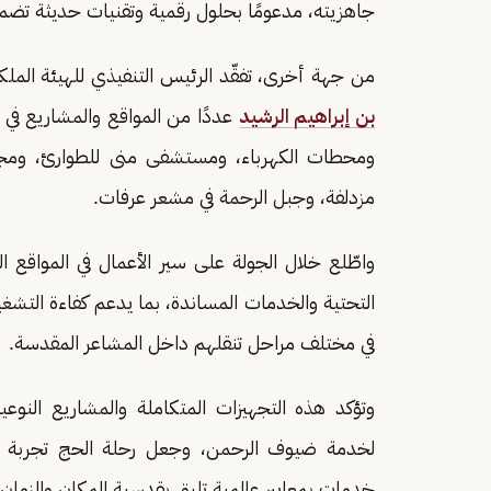
جاهزيته، مدعومًا بحلول رقمية وتقنيات حديثة تضمن 
من جهة أخرى، تفقّد الرئيس التنفيذي للهيئة الم
بن إبراهيم الرشيد
عددًا من المواقع والمشاريع في 
ومحطات الكهرباء، ومستشفى منى للطوارئ، ومجم
مزدلفة، وجبل الرحمة في مشعر عرفات.
واطّلع خلال الجولة على سير الأعمال في المواقع ا
التحتية والخدمات المساندة، بما يدعم كفاءة التش
في مختلف مراحل تنقلهم داخل المشاعر المقدسة.
وتؤكد هذه التجهيزات المتكاملة والمشاريع النوعية
لخدمة ضيوف الرحمن، وجعل رحلة الحج تجربة محف
خدمات بمعايير عالمية تليق بقدسية المكان والزمان.