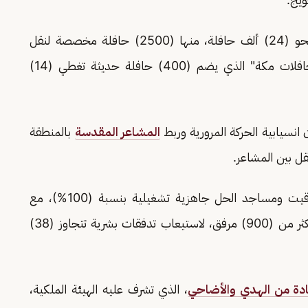
وتستهدف الخطط التشغيلية لهذا الموسم تجهيز نحو (24) ألف حافلة، منها (2500) حافلة مخصصة لنقل
الحجاج من منافذ القدوم، إضافة إلى أسطول "حافلات مكة" الذي يضم (400) حافلة حديثة تغطي (14)
 انسيابية الحركة المرورية وربط
المشاعر المقدسة
بالمنطقة
قل بين المشاعر.
وفيما يتعلق بنقاط الانطلاق، سجلت مواقع المواقيت ومساجد الحل جاهزية تشغيلية بنسبة (100%)، مع
تأهيل البنية التحتية لمنظومات المياه التي تخدم أكثر من (900) مرفق، لاستيعاب تدفقات بشرية تتجاوز (38)
ادة من الهدي والأضاحي
، الذي تشرف عليه الهيئة الملكية،