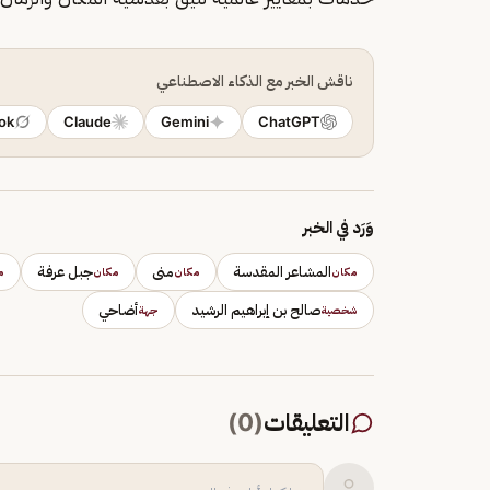
ناقش الخبر مع الذكاء الاصطناعي
ok
Claude
Gemini
ChatGPT
وَرَد في الخبر
المشاعر المقدسة
منى
جبل عرفة
مكان
مكان
مكان
م
صالح بن إبراهيم الرشيد
أضاحي
شخصية
جهة
التعليقات
(
0
)