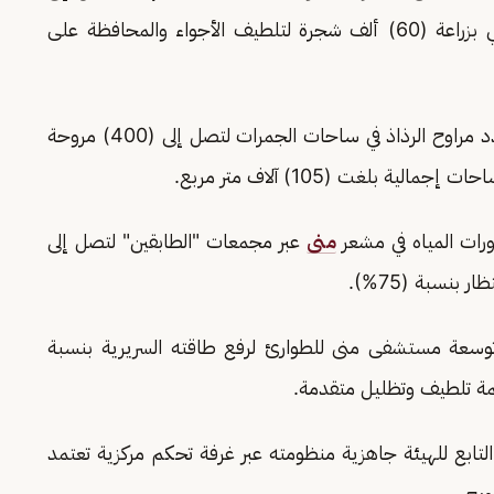
(66) ألف متر مربع، إلى جانب تعزيز الغطاء النباتي بزراعة (60) ألف شجرة لتلطيف الأجواء والمحافظة على
وفي إطار تحسين البيئة المناخية، ضاعفت الهيئة عدد مراوح الرذاذ في ساحات الجمرات لتصل إلى (400) مروحة
 بلغت (105) آلاف متر مربع.
رات المياه في مشعر
منى
عبر مجمعات "الطابقين" لتصل إلى
سعة مستشفى منى للطوارئ لرفع طاقته السريرية بنسبة
ة تلطيف وتظليل متقدمة.
التابع للهيئة جاهزية منظومته عبر غرفة تحكم مركزية تعتمد
ويج.