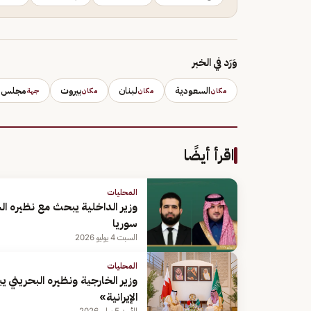
وَرَد في الخبر
السعودية
لبنان
بيروت
مجلس ال
مكان
مكان
مكان
جهة
اقرأ أيضًا
المحليات
وزير الداخلية يبحث مع نظيره ال
سوريا
السبت 4 يوليو 2026
المحليات
وزير الخارجية ونظيره البحريني 
الإيرانية»