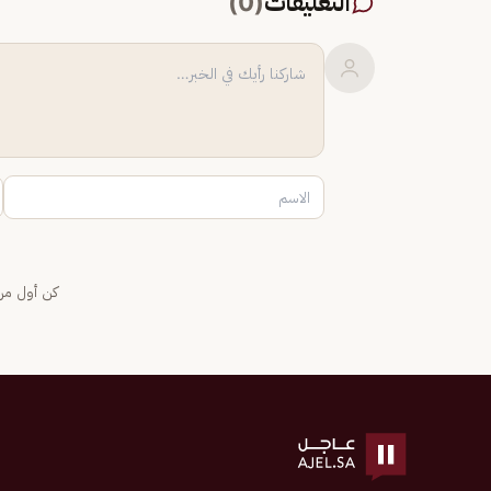
التعليقات
(
0
)
كن أول من 