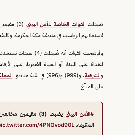
ضبطت
القوات الخاصة للأمن البيئي
(3) مقيمي
لاستغلالهم الرواسب في منطقة مكة المكرمة، وطُبقت
وأوضحت القوات أنه ضُبطت
اعتداءً على البيئة أو الحياة الفطرية على الأرقام (911) بمناطق مكة المكرمة والمدينة المن
و
الشرقية
، و(999) و(996) في بقية مناطق
المملك
على المبلّغ.
#الأمن_البيئي
يضبط (3) مقيمين مخا
المكرمة.
pic.twitter.com/4PNOvod90L