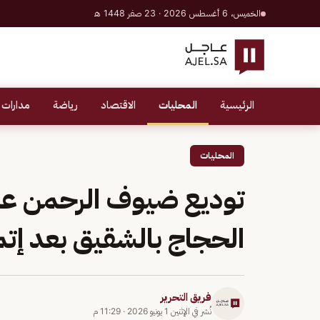
الخميس، 6 أغسطس 2026 · 23 صفر 1448 هـ
الرئيسية
المحليات
الاقتصاد
رياضة
مدارات 
المحليات
توديع ضيوف الرحمن عبر
الحجاج بالشقيق بعد إت
فريق التحرير
نُشر في
الإثنين 1 يونيو 2026
·
11:29 م