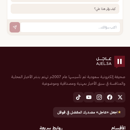
كيف يؤثر هذا علي؟
صحيفة إلكترونية سعودية تم تأسيسها عام 2007م تهتم بنشر الأخبار المحلية
والمنافسة في سبق الأخبار بمهنية ومصداقية وموضوعية
★
اجعل «عاجل» مصدرك المفضل في قوقل
الأقسام
روابط سريعة