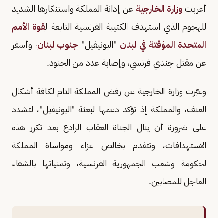
أعربت
وزارة الخارجية
عن إدانة المملكة واستنكارها الشديد
للهجوم الذي استهدف الكتيبة الفرنسية التابعة ل
قوة الأمم
المتحدة المؤقتة في لبنان
"اليونيفيل"
جنوب لبنان
، وأسفر
عن مقتل جندي فرنسي، وإصابة عدد من الجنود.
وعبّرت وزارة الخارجية عن رفض المملكة التام لكافة أشكال
العنف، والمملكة إذ تؤكد دعمها لبعثة "اليونيفيل"، لتشدد
على ضرورة أن ينال الجناة العقاب الرادع بعد تكرر هذه
الاستهدافات، وتتقدم بخالص عزاء ومواساة المملكة
لحكومة وشعب الجمهورية الفرنسية، وتمنياتها بالشفاء
العاجل للمصابين.