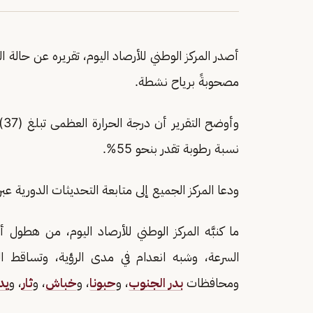
أصدر المركز الوطني للأرصاد اليوم، تقريره عن حالة ا
مصحوبةً برياح نشطة.
نسبة رطوبة تقدر بنحو 55%.
ودعا المركز الجميع إلى متابعة التحديثات الدورية 
ما كنبَّه المركز الوطني للأرصاد اليوم، من هطو
السرعة، وشبه انعدام في مدى الرؤية، وتساقط ا
ومحافظات
بدر الجنوب
، و
حبونا
، و
خباش
، و
ثار
، و
يد