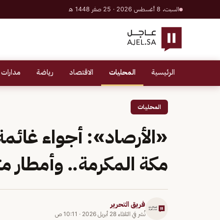
السبت، 8 أغسطس 2026 · 25 صفر 1448 هـ
الرئيسية
المحليات
الاقتصاد
رياضة
مدارات 
المحليات
«الأرصاد»: أجواء غائمة
مكة المكرمة.. وأمطار 
فريق التحرير
نُشر في
الثلاثاء 28 أبريل 2026
·
10:11 ص