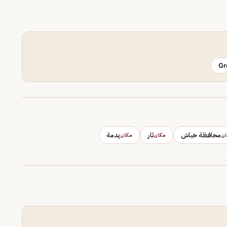
Gr
محافظة خباش
ثار
يدمة
ان
مكان
مكان