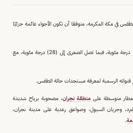
لطقس في مكة المكرمة، متوقعًا أن تكون الأجواء غائمة جزئيًا
وأوضح التقرير أن درجة الحرارة العظمى تبلغ (37) درجة مئوية، فيما تصل الصغرى إلى (28) درجة مئوية، مع
عبر قنواته الرسمية لمعرفة مستجدات حالة الطقس.
ل أمطار متوسطة على
منطقة نجران
، مصحوبة برياح شديدة
لبرد، وجريان السيول، وصواعق رعدية على مدينة نجران،
مة
.