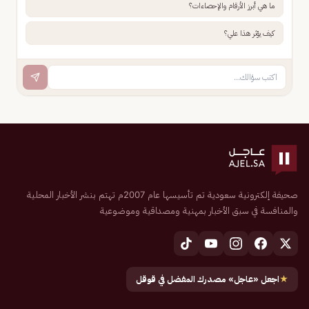
ما هي أبرز الأرقام والإحصاءات؟
كيف يؤثر هذا علي؟
صحيفة إلكترونية سعودية تم تأسيسها عام 2007م تهتم بنشر الأخبار المحلية
والمنافسة في سبق الأخبار بمهنية ومصداقية وموضوعية
★
اجعل «عاجل» مصدرك المفضل في قوقل