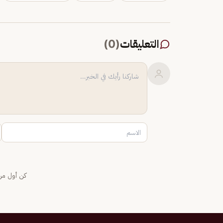
التعليقات
(
0
)
كن أول من 