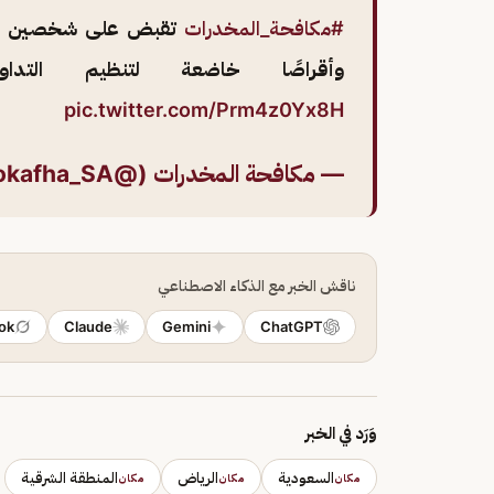
#مكافحة_المخدرات
تقبض على شخصين بالم
وأقراصًا خاضعة لتنظيم التد
pic.twitter.com/Prm4z0Yx8H
— مكافحة المخدرات (@Mokafha_SA)
ناقش الخبر مع الذكاء الاصطناعي
ok
Claude
Gemini
ChatGPT
وَرَد في الخبر
السعودية
الرياض
المنطقة الشرقية
مكان
مكان
مكان