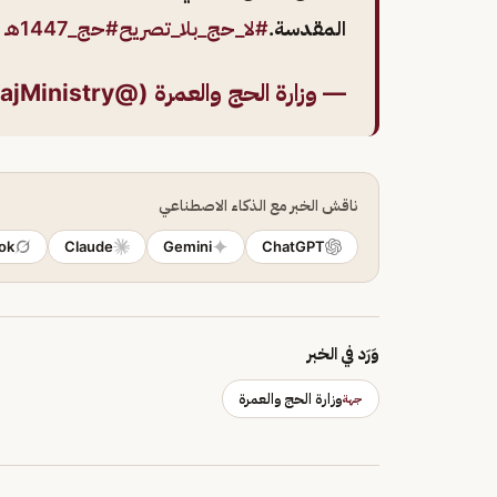
المقدسة.
#لا_حج_بلا_تصريح
#حج_1447هـ
— وزارة الحج والعمرة (@HajMinistry)
ناقش الخبر مع الذكاء الاصطناعي
ok
Claude
Gemini
ChatGPT
وَرَد في الخبر
وزارة الحج والعمرة
جهة