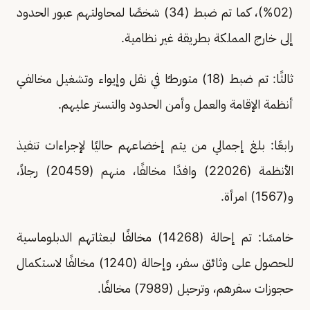
(02%)، كما تم ضبط (34) شخصًا لمحاولتهم عبور الحدود
إلى خارج المملكة بطريقة غير نظامية.
ثالثًا: تم ضبط (18) متورطـًا في نقل وإيواء وتشغيل مخالفي
أنظمة الإقامة والعمل وأمن الحدود والتستر عليهم.
رابعًا: بلغ إجمالي من يتم إخضاعهم حاليًا لإجراءات تنفيذ
الأنظمة (22026) وافدًا مخالفًا، منهم (20459) رجلاً،
و(1567) امرأة.
خامسًا: تم إحالة (14268) مخالفًا لبعثاتهم الدبلوماسية
للحصول على وثائق سفر، وإحالة (1240) مخالفًا لاستكمال
حجوزات سفرهم، وترحيل (7989) مخالفًا.