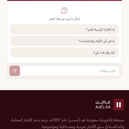
اسأل ما تريد عن هذا الخبر
ما الفكرة الرئيسية للخبر؟
ما هي أبرز الأرقام والإحصاءات؟
كيف يؤثر هذا علي؟
صحيفة إلكترونية سعودية تم تأسيسها عام 2007م تهتم بنشر الأخبار المحلية
والمنافسة في سبق الأخبار بمهنية ومصداقية وموضوعية