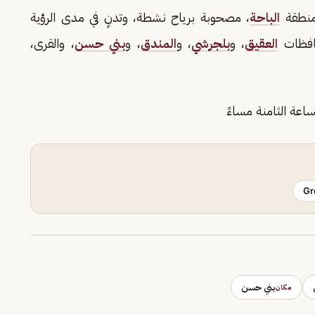
 منطقة
الباحة
، مصحوبة برياح نشطة، وتدنٍ في مدى الرؤية
حافظات
العقيق
، و
بلجرشي
، و
المندق
، و
بني حسن
، والقرى،
ساعة الثامنة مساءً
Gr
بني حسن
مكان