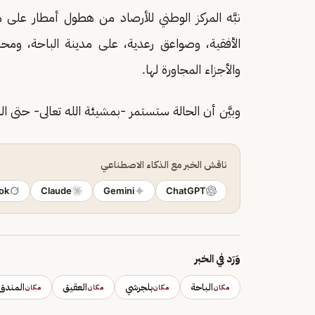
نبَّه المركز الوطني للأرصاد من هطول أمطار على
الأفقية، وصواعق رعدية، على مدينة الباحة، وم
والأجزاء المجاورة لها.
وبيَّن أن الحالة ستستمر -بمشيئة الله تعالى- حتى ال
ناقش الخبر مع الذكاء الاصطناعي
ok
Claude
Gemini
ChatGPT
وَرَد في الخبر
الباحة
بلجرشي
العقيق
المندق
مكان
مكان
مكان
مكان