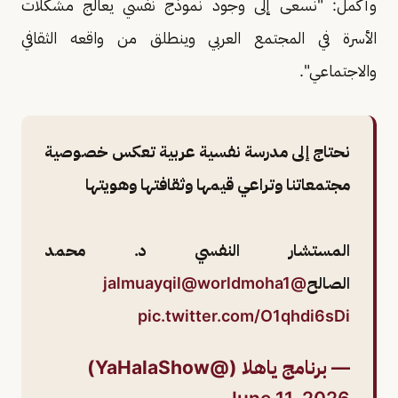
وأكمل: "نسعى إلى وجود نموذج نفسي يعالج مشكلات
الأسرة في المجتمع العربي وينطلق من واقعه الثقافي
والاجتماعي".
نحتاج إلى مدرسة نفسية عربية تعكس خصوصية
مجتمعاتنا وتراعي قيمها وثقافتها وهويتها
المستشار النفسي د. محمد
الصالح
@jalmuayqil
@worldmoha1
pic.twitter.com/O1qhdi6sDi
— برنامج ياهلا (@YaHalaShow)