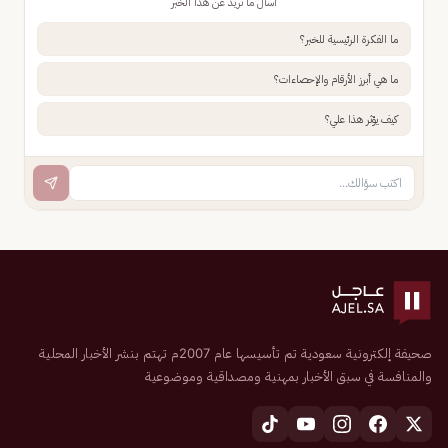
اسأل ما تريد عن هذا الخبر
ما الفكرة الرئيسية للخبر؟
ما هي أبرز الأرقام والإحصاءات؟
كيف يؤثر هذا علي؟
صحيفة إلكترونية سعودية تم تأسيسها عام 2007م تهتم بنشر الأخبار المحلية
والمنافسة في سبق الأخبار بمهنية ومصداقية وموضوعية