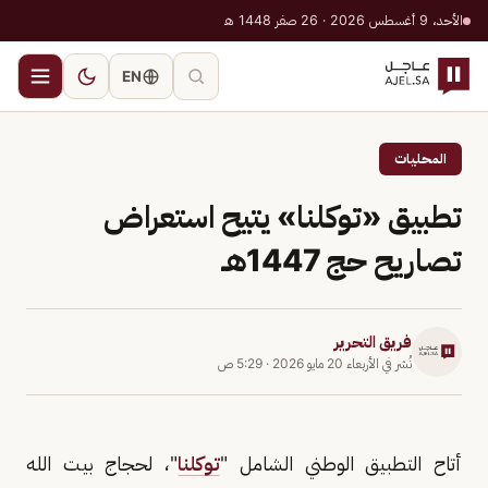
الأحد، 9 أغسطس 2026 · 26 صفر 1448 هـ
EN
المحليات
تطبيق «توكلنا» يتيح استعراض
تصاريح حج 1447هـ
فريق التحرير
نُشر في
الأربعاء 20 مايو 2026
·
5:29 ص
أتاح التطبيق الوطني الشامل "
توكلنا
"، لحجاج بيت الله