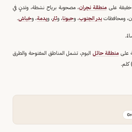
ر خفيفة على
منطقة نجران
، مصحوبة برياح نشطة، وتدنٍ في
ران، ومحافظات
بدر الجنوب
، و
حبونا
، و
ثار
، و
يدمة
، و
خباش
.
طة على
منطقة حائل
اليوم، تشمل المناطق المفتوحة والطرق
Gr