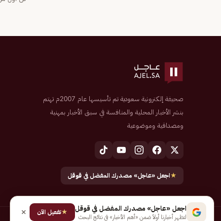
صحيفة إلكترونية سعودية تم تأسيسها عام 2007م تهتم
بنشر الأخبار المحلية والمنافسة في سبق الأخبار بمهنية
ومصداقية وموضوعية
★
اجعل «عاجل» مصدرك المفضل في قوقل
اجعل «عاجل» مصدرك المفضل في قوقل
★
تفعيل الآن
لتظهر أخبارنا أولاً ضمن «أهم الأخبار» في نتائج البحث
جميع الحقوق محفوظة لـ شركة إيجاز للنشر الإلكتروني المالكة لصحيفة عاجل