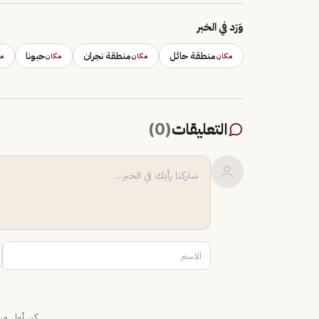
وَرَد في الخبر
منطقة حائل
منطقة نجران
حبونا
مكان
مكان
مكان
م
التعليقات
(
0
)
كن أول من 