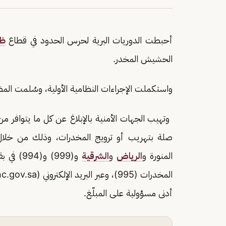
أحبطت الدوريات البرية لحرس الحدود في قطاع
ظه
الحشيش المخدر.
واستكملت الإجراءات النظامية الأولية، وسُلمت ا
‏‎وتهيب الجهات الأمنية بالإبلاغ عن كل ما يتوا
المنورة و
الرياض
و
الشرقية
و(999) و(994) في بقية مناطق
المخدرات (995)، وعبر البريد الإلكتروني (Email:
c.gov.sa
أدنى مسؤولية على المبلّغ.