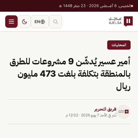
الخميس، 6 أغسطس 2026 · 23 صفر 1448 هـ
EN
المحليات
أمير عسير يُدشّن 9 مشروعات للطرق
بالمنطقة بتكلفة بلغت 473 مليون
ريال
فريق التحرير
نُشر في
الأحد 7 يونيو 2026
·
12:02 م