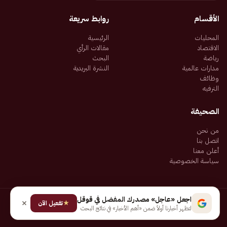
الأقسام
روابط سريعة
المحليات
الرئيسية
الاقتصاد
مقالات الرأي
رياضة
البحث
مدارات عالمية
النشرة البريدية
وظائف
الترفيه
الصحيفة
من نحن
اتصل بنا
أعلن معنا
سياسة الخصوصية
اجعل «عاجل» مصدرك المفضل في قوقل
★
جميع الحقوق محفوظة لـ شركة إيجاز للنشر الإلكتروني المالكة لصحيفة عاجل
تفعيل الآن
لتظهر أخبارنا أولاً ضمن «أهم الأخبار» في نتائج البحث
سياسة الخصوصية
شروط الاستخدام