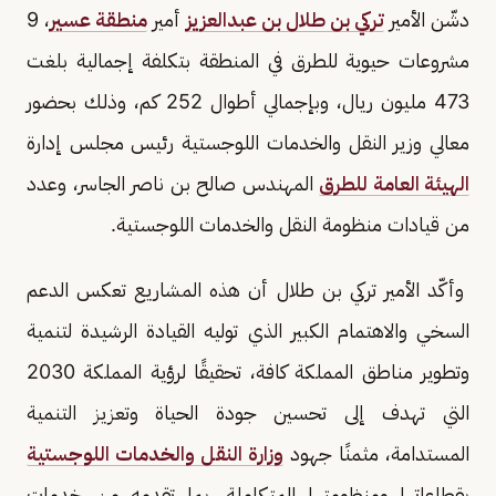
دشّن الأمير
تركي بن طلال بن عبدالعزيز
أمير
منطقة عسير
، 9
مشروعات حيوية للطرق في المنطقة بتكلفة إجمالية بلغت
473 مليون ريال، وبإجمالي أطوال 252 كم، وذلك بحضور
معالي وزير النقل والخدمات اللوجستية رئيس مجلس إدارة
الهيئة العامة للطرق
المهندس صالح بن ناصر الجاسر، وعدد
من قيادات منظومة النقل والخدمات اللوجستية.
وأكّد الأمير تركي بن طلال أن هذه المشاريع تعكس الدعم
السخي والاهتمام الكبير الذي توليه القيادة الرشيدة لتنمية
وتطوير مناطق المملكة كافة، تحقيقًا لرؤية المملكة 2030
التي تهدف إلى تحسين جودة الحياة وتعزيز التنمية
المستدامة، مثمنًا جهود
وزارة النقل والخدمات اللوجستية
بقطاعاتها ومنظومتها المتكاملة، بما تقدمه من خدمات