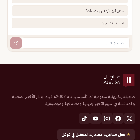
ما هي أبرز الأرقام والإحصاءات؟
كيف يؤثر هذا علي؟
صحيفة إلكترونية سعودية تم تأسيسها عام 2007م تهتم بنشر الأخبار المحلية
والمنافسة في سبق الأخبار بمهنية ومصداقية وموضوعية
★
اجعل «عاجل» مصدرك المفضل في قوقل