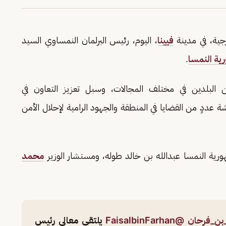
رجية، في مدينة
فيينا
، اليوم، رئيس البرلمان النمساوي السيد
ية النمسا
.
 البلدين في مختلف المجالات، وسبل تعزيز التعاون في
عددٍ من القضايا في المنطقة والجهود الرامية لإحلال الأمن
رية النمسا عبدالله بن خالد طوله، ومستشار الوزير
محمد
ن_فرحان
@FaisalbinFarhan
يلتقي معالي رئيس