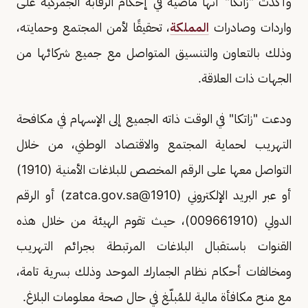
وأكدت "زاتكا" أنها ماضية في إحكام الرقابة الجمركية على
واردات وصادرات
المملكة
، تحقيقًا لأمن المجتمع وحمايته،
وذلك بالتعاون والتنسيق المتواصل مع جميع شركائها من
الجهات ذات العلاقة.
ودعت "زاتكا" في الوقت ذاته الجميع إلى الإسهام في مكافحة
التهريب لحماية المجتمع والاقتصاد الوطني، من خلال
التواصل معها على الرقم المخصص للبلاغات الأمنية (1910)
أو عبر البريد الإلكتروني (
1910@zatca.gov.sa
) أو الرقم
الدولي (009661910)، حيث تقوم الهيئة من خلال هذه
القنوات باستقبال البلاغات المرتبطة بجرائم التهريب
ومخالفات أحكام نظام الجمارك الموحد وذلك بسرية تامة،
مع منح مكافأة مالية للمُبلّغ في حال صحة معلومات البلاغ.