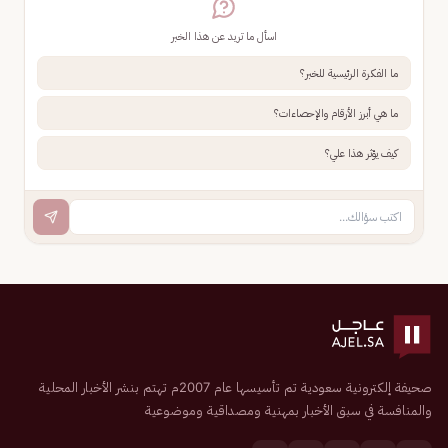
اسأل ما تريد عن هذا الخبر
ما الفكرة الرئيسية للخبر؟
ما هي أبرز الأرقام والإحصاءات؟
كيف يؤثر هذا علي؟
صحيفة إلكترونية سعودية تم تأسيسها عام 2007م تهتم بنشر الأخبار المحلية
والمنافسة في سبق الأخبار بمهنية ومصداقية وموضوعية