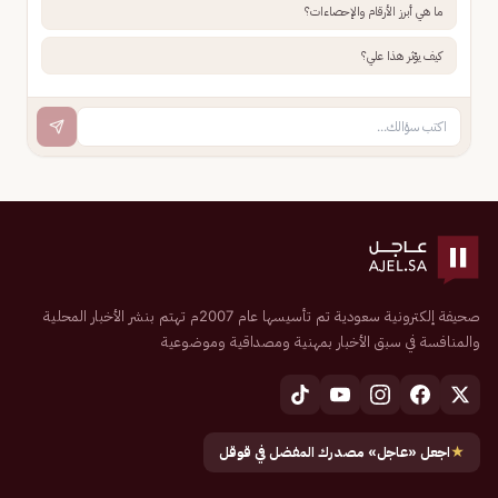
ما هي أبرز الأرقام والإحصاءات؟
كيف يؤثر هذا علي؟
صحيفة إلكترونية سعودية تم تأسيسها عام 2007م تهتم بنشر الأخبار المحلية
والمنافسة في سبق الأخبار بمهنية ومصداقية وموضوعية
★
اجعل «عاجل» مصدرك المفضل في قوقل