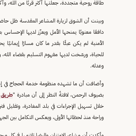
طاقة روحية متجددة، جعلتها أكثر قربًا من الله، وأكث
وبينت أن الشوق لزيارة المشاعر المقدسة ظل حاضرًا 
دافعًا معنويًا يمنحها الأمل ويعزّز لديها الإحساس 
الأمنية لم يكن عبئًا بقدر ما كان مسارًا إيمانيًا
للحياة، ورسّخت لديها مفهوم التسليم بقضاء الله، وا
وعدله.
وأضافت أن ما تشهده منظومة خدمة الحجاج في إندون
بضيوف الرحمن، لافتةً النظر إلى أن مبادرة "
طريق 
خلال تسهيل الإجراءات في بلد المغادرة، وتقليل فترا
وراحة منذ لحظاتها الأولى، ويعكس التكامل بين الج
وأكدت أن مشاعر الامتنان والرضا تلازمها في كل مرحلة