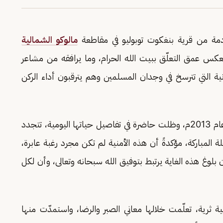
مة من قرية بنغكوت توبوليو في مقاطعة
مالوكو الشمالية
تعكس عمق التعلّق ببيت الله الحرام، وما يرافقه من مشاعر
نية التي تترسخ في وجدان المسلمين وهم يترقبون أداء الركن
وأوضحت أن أمنية أداء فريضة الحج رافقتها منذ عام 2013م، وظلت حاضرة في تفاصيل حياتها اليومية، تتجدد
لمباركة، مؤكدةً أن هذه الأمنية لم تكن مجرد رغبة عابرة،
 بلوغ هذه الغاية يرتبط بتوفيق الله سبحانه وتعالى، وأن لكل
ثرية، تعلّمت خلالها معاني الصبر والرضا، واستمدّت منها