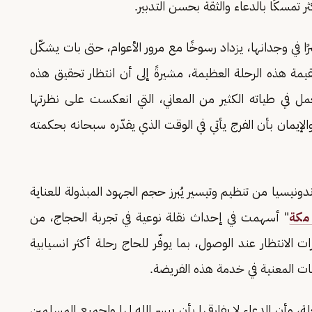
ر تمسكًا بالدعاء والثقة بحسن التدبير.
في وجدانها، يزداد رسوخًا مع مرور الأعوام، حتى بات يشكّل
بقيمة هذه الرحلة العظيمة، مشيرةً إلى أن انتظار تحقيق هذه
 يحمل في طياته الكثير من المعاني، التي انعكست على نظرتها
لإيمان بأن الفرج يأتي في الوقت الذي يقدّره سبحانه بحكمته
يسيا من تنظيم وتيسير يُبرز حجم الجهود المبذولة للعناية
مكة
" أسهمت في إحداث نقلة نوعية في تجربة الحجاج، من
ت الانتظار عند الوصول، بما يوفّر للحاج رحلة أكثر انسيابية
هات المعنية في خدمة هذه الفريضة.
، وأن الدعاء لا يفارقها بأن ييسر الله لها ولجميع المسلمين