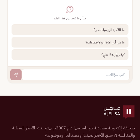
اسأل ما تريد عن هذا الخبر
ما الفكرة الرئيسية للخبر؟
ما هي أبرز الأرقام والإحصاءات؟
كيف يؤثر هذا علي؟
صحيفة إلكترونية سعودية تم تأسيسها عام 2007م تهتم بنشر الأخبار المحلية
والمنافسة في سبق الأخبار بمهنية ومصداقية وموضوعية