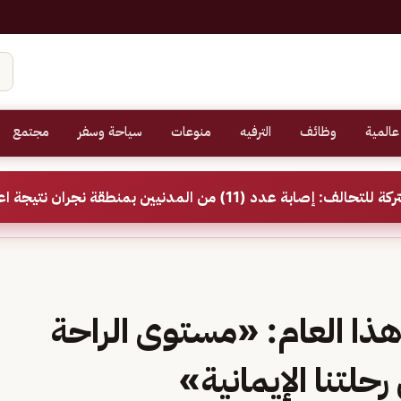
عالمية
وظائف
الترفيه
منوعات
سياحة وسفر
مجتمع
(11) من المدنيين بمنطقة نجران نتيجة اعتداءات إرهابية حوثية
ا العام: «مستوى الراحة
رحلتنا الإيمانية»