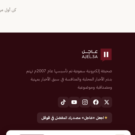
كن أول من 
صحيفة إلكترونية سعودية تم تأسيسها عام 2007م تهتم
بنشر الأخبار المحلية والمنافسة في سبق الأخبار بمهنية
ومصداقية وموضوعية
★
اجعل «عاجل» مصدرك المفضل في قوقل