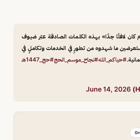
كان لافتًا جدًا» بهذه الكلمات الصادقة عبّر ضيوف
تعرضين ما شهدوه من تطورٍ في الخدمات وتكاملٍ في
نية.
#حياكم_الله
#نجاح_موسم_الحج
#حج_1447هـ
June 14, 2026
Gr