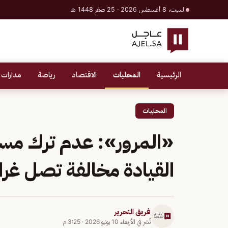
السبت، 8 أغسطس 2026 · 25 صفر 1448 هـ
الرئيسية
المحليات
الاقتصاد
رياضة
مدارات 
المحليات
«المرور»: عدم ترك مساف
القيادة مخالفة تصل غرامتها 00
فريق التحرير
نُشر في
الأربعاء 10 يونيو 2026
·
3:25 م