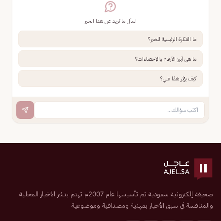
اسأل ما تريد عن هذا الخبر
ما الفكرة الرئيسية للخبر؟
ما هي أبرز الأرقام والإحصاءات؟
كيف يؤثر هذا علي؟
صحيفة إلكترونية سعودية تم تأسيسها عام 2007م تهتم بنشر الأخبار المحلية
والمنافسة في سبق الأخبار بمهنية ومصداقية وموضوعية