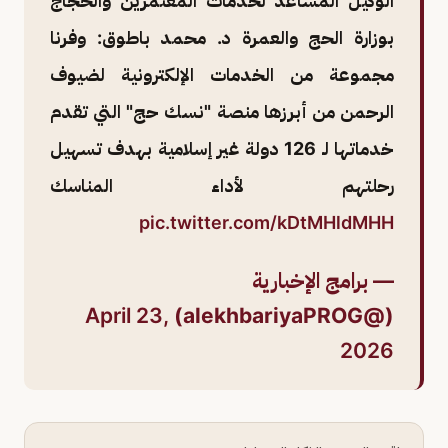
الوكيل المساعد لخدمات المعتمرين والحجاج
بوزارة الحج والعمرة د. محمد باطوق: وفرنا
مجموعة من الخدمات الإلكترونية لضيوف
الرحمن من أبرزها منصة "نسك حج" التي تقدم
خدماتها لـ 126 دولة غير إسلامية بهدف تسهيل
رحلتهم لأداء المناسك
pic.twitter.com/kDtMHldMHH
— برامج الإخبارية
April 23,
(@alekhbariyaPROG)
2026