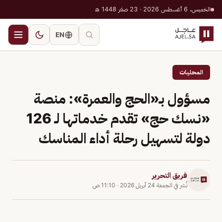
الخميس، 6 أغسطس 2026 · 23 صفر 1448 هـ
EN
المحليات
مسؤول بـ«الحج والعمرة»: منصة
«نسك حج» تقدم خدماتها لـ 126
دولة لتسهيل رحلة أداء المناسك
فريق التحرير
نُشر في
الجمعة 24 أبريل 2026
·
11:10 ص