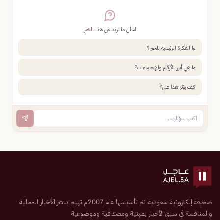
اسأل ما تريد عن هذا الخبر
ما الفكرة الرئيسية للخبر؟
ما هي أبرز الأرقام والإحصاءات؟
كيف يؤثر هذا علي؟
صحيفة إلكترونية سعودية تم تأسيسها عام 2007م تهتم بنشر الأخبار المحلية
والمنافسة في سبق الأخبار بمهنية ومصداقية وموضوعية