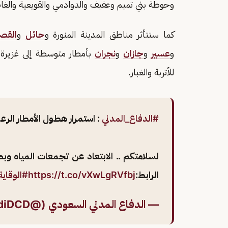
وحوطة بني تميم وعفيف والدوادمي والقويعية والغاط
كما ستتأثر مناطق المدينة المنورة و
حائل
و
القص
و
عسير
و
جازان
و
نجران
بأمطار متوسطة إلى غزيرة، 
للأتربة والغبار.
#الدفاع_المدني
: استمرار هطول الأمطار الر
لسلامتكم .. الابتعاد عن تجمعات المياه وبط
الرابط:
https://t.co/vXwLgRVfbj
#الوقاية
— الدفاع المدني السعودي (@SaudiDCD)