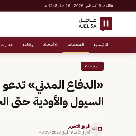
الأحد، 9 أغسطس 2026 · 26 صفر 1448 هـ
الرئيسية
المحليات
الاقتصاد
رياضة
مدارات 
المحليات
«الدفاع المدني» تدعو إل
السيول والأودية حتى ال
فريق التحرير
نُشر في
الأحد 19 أبريل 2026
·
6:35 م