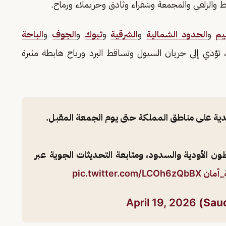
 والزلفي والمجمعة وشقراء وثادق وحريملاء ورماح.
يم
و
الحدود الشمالية
و
الشرقية
و
تبوك
و
الجوف
و
الباحة
تؤدي إلى جريان السيول وتساقط البرد ورياح هابطة مثيرة
عدية على مناطق المملكة حتى يوم الجمعة المقبل.
ون الأودية والسدود، ومتابعة التحديثات الجوية عبر
_أمان
pic.twitter.com/LCOh6zQbBX
April 19, 2026