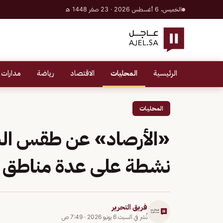
الخميس، 6 أغسطس 2026 · 23 صفر 1448 هـ
الرئيسية
المحليات
الاقتصاد
رياضة
مدارات 
المحليات
«الأرصاد» عن طقس الس
نشطة على عدة مناطق
فريق التحرير
نُشر في
السبت 6 يونيو 2026
·
7:49 ص