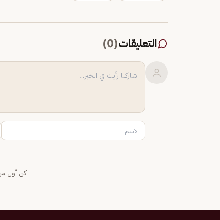
التعليقات
(
0
)
كن أول من 