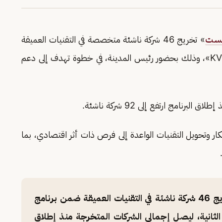
كست
» تخريج 46 شركة ناشئة متخصصة في التقنيات العميقة
ضمن النسخة الثانية من برنامج إنشاء الشركات «KVP»، وذلك بحضور رئيس المدينة، في خطوة تهدف إلى دعم
امج ارتفع إلى 92 شركة ناشئة.
تكار وتحويل التقنيات الواعدة إلى فرص ذات أثر اقتصادي، بما
، احتفينا بتخريج 46 شركة ناشئة في التقنيات العميقة ضمن برنامج
ركات "KVP" في نسخته الثانية، ليصل إجمالي الشركات المتخرجة منذ إطلاق