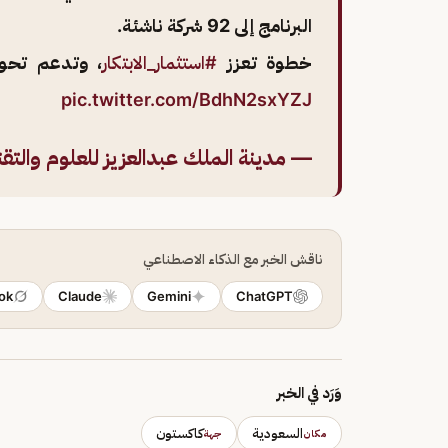
البرنامج إلى 92 شركة ناشئة.
خطوة تعزز
#استثمار_الابتكار
، وتدعم تحوي
pic.twitter.com/BdhN2sxYZJ
— مدينة الملك عبدالعزيز للعلوم والتقنية (
ناقش الخبر مع الذكاء الاصطناعي
ok
Claude
Gemini
ChatGPT
وَرَد في الخبر
السعودية
كاكستون
مكان
جهة