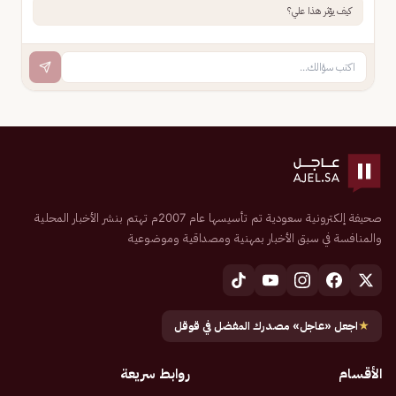
كيف يؤثر هذا علي؟
صحيفة إلكترونية سعودية تم تأسيسها عام 2007م تهتم بنشر الأخبار المحلية
والمنافسة في سبق الأخبار بمهنية ومصداقية وموضوعية
★
اجعل «عاجل» مصدرك المفضل في قوقل
الأقسام
روابط سريعة