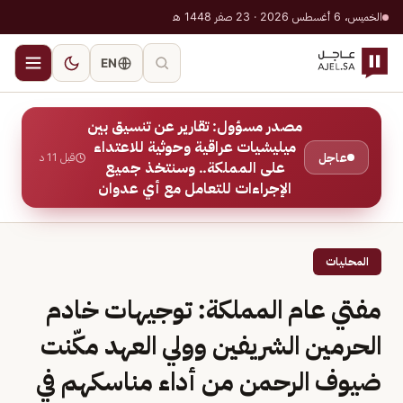
الخميس، 6 أغسطس 2026 · 23 صفر 1448 هـ
EN
مصدر مسؤول: تقارير عن تنسيق بين
ميليشيات عراقية وحوثية للاعتداء
عاجل
قبل 11 د
على المملكة.. وسنتخذ جميع
الإجراءات للتعامل مع أي عدوان
المحليات
مفتي عام المملكة: توجيهات خادم
الحرمين الشريفين وولي العهد مكّنت
ضيوف الرحمن من أداء مناسكهم في