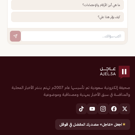
ما هي أبرز الأرقام والإحصاءات؟
كيف يؤثر هذا علي؟
صحيفة إلكترونية سعودية تم تأسيسها عام 2007م تهتم بنشر الأخبار المحلية
والمنافسة في سبق الأخبار بمهنية ومصداقية وموضوعية
★
اجعل «عاجل» مصدرك المفضل في قوقل