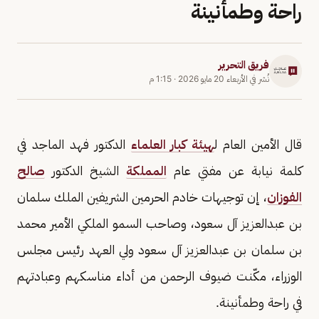
راحة وطمأنينة
فريق التحرير
نُشر في
الأربعاء 20 مايو 2026
·
1:15 م
قال الأمين العام ل
هيئة كبار العلماء
الدكتور فهد الماجد في
كلمة نيابة عن مفتي عام
المملكة
الشيخ الدكتور
صالح
الفوزان
، إن توجيهات خادم الحرمين الشريفين الملك سلمان
بن عبدالعزيز آل سعود، وصاحب السمو الملكي الأمير محمد
بن سلمان بن عبدالعزيز آل سعود ولي العهد رئيس مجلس
الوزراء، مكّنت ضيوف الرحمن من أداء مناسكهم وعبادتهم
في راحة وطمأنينة.