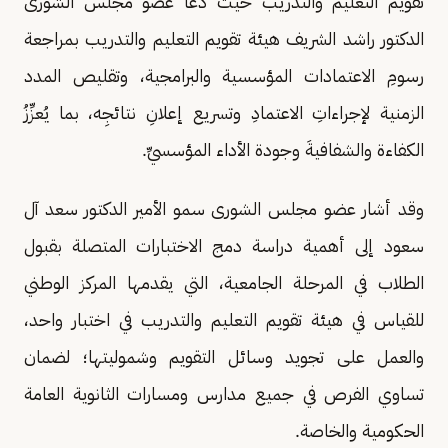
تقويم التعليم والتدريب حيث دعا عضو مجلس الشورى
الدكتور راشد الشريف هيئة تقويم التعليم والتدريب بمراجعة
رسومِ الاعتمادات المؤسسية والبرامجية، وتقليص المدد
الزمنية لإجراءاتِ الاعتمادِ وتسريع إعلانِ نتائجِه، بما يُعزِّزُ
الكفاءة والشفافيةَ وجودة الأداء المؤسسيِّ.
وقد أشار عضو مجلس الشورى سمو الأمير الدكتور سعد آل
سعود إلى أهمية دراسة دمج الاختبارات المتصلة بقبول
الطلاب في المرحلة الجامعية، التي يقدمها المركز الوطني
للقياس في هيئة تقويم التعليم والتدريب في اختبار واحد،
والعمل على تجويد وسائل التقويم وشموليتها؛ لضمان
تساوي الفرص في جميع مدارس ومسارات الثانوية العامة
الحكومية والخاصة.