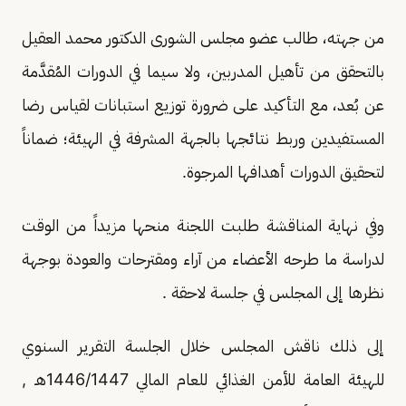
من جهته، طالب عضو مجلس الشورى الدكتور محمد العقيل
بالتحقق من تأهيل المدربين، ولا سيما في الدورات المُقدَّمة
عن بُعد، مع التأكيد على ضرورة توزيع استبانات لقياس رضا
المستفيدين وربط نتائجها بالجهة المشرفة في الهيئة؛ ضماناً
لتحقيق الدورات أهدافها المرجوة.
وفي نهاية المناقشة طلبت اللجنة منحها مزيداً من الوقت
لدراسة ما طرحه الأعضاء من آراء ومقترحات والعودة بوجهة
نظرها إلى المجلس في جلسة لاحقة .
إلى ذلك ناقش المجلس خلال الجلسة التقرير السنوي
للهيئة العامة للأمن الغذائي للعام المالي 1446/1447هـ ,