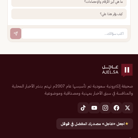
ما هي أبرز الأرقام والإحصاءات؟
كيف يؤثر هذا علي؟
صحيفة إلكترونية سعودية تم تأسيسها عام 2007م تهتم بنشر الأخبار المحلية
والمنافسة في سبق الأخبار بمهنية ومصداقية وموضوعية
★
اجعل «عاجل» مصدرك المفضل في قوقل