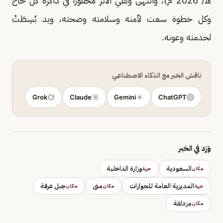
هـ/ 2026 م)، وانتهى وبقي الأثر محفورًا في ذاكرة كل حاج
وكل خطوة سعت لأمنه وسلامته وصحته، ويد بُسِطَتْ
لخدمته وعونه.
ناقش الخبر مع الذكاء الاصطناعي
Grok
Claude
Gemini
ChatGPT
وَرَد في الخبر
السعودية
وزارة الداخلية
مكان
جهة
المديرية العامة للجوازات
منى
جبل عرفة
جهة
مكان
مكان
مزدلفة
مكان