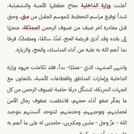
أعلنت
وزارة الداخلية
نجاح خططها الأمنية والتشغيلية،
لتبدأ توقيع مراسم التخطيط للموسم المقبل من
منى
، وحتى
قبل مغادرة آخر ضيف من ضيوف الرحمن
المملكة
، متجهًا
إلى بلاده وقد أدى فريضة الحج، آمنًا، سالمًا، ومطمئنًا، فرحًا
بما أنعم الله به عليه من أداء المناسك، والحج، والزيارة.
وانتهى المشهد، الذي -عمليًا- بدأ، فقد تكاملت جهود وزارة
الداخلية وإمارات المناطق والقطاعات الأمنية، بالتعاون مع
الجهات الشريكة، لتشكّل درعًا حامية لضيوف الرحمن من كل
ما يعكّر صفو أداء حجهم، فانتظمت صفوف رجال الأمن
لحمايتهم، وتوجيههم، وخدمتهم، لتتوحد ألسنتهم بتوحيد
الله - عزّ وجل - ملبين ومكبرين، حامدين له على ما أنعم به
عليهم من أمن وسكينة.