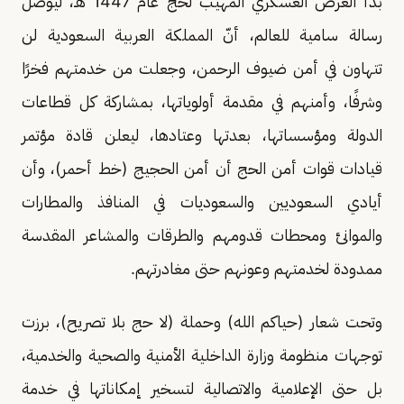
بدأ العرض العسكري المهيب لحج عام 1447 هـ، ليوصل
رسالة سامية للعالم، أنّ المملكة العربية السعودية لن
تتهاون في أمن ضيوف الرحمن، وجعلت من خدمتهم فخرًا
وشرفًا، وأمنهم في مقدمة أولوياتها، بمشاركة كل قطاعات
الدولة ومؤسساتها، بعدتها وعتادها، ليعلن قادة مؤتمر
قيادات قوات أمن الحج أن أمن الحجيج (خط أحمر)، وأن
أيادي السعوديين والسعوديات في المنافذ والمطارات
والموانئ ومحطات قدومهم والطرقات والمشاعر المقدسة
ممدودة لخدمتهم وعونهم حتى مغادرتهم.
وتحت شعار (حياكم الله) وحملة (لا حج بلا تصريح)، برزت
توجهات منظومة وزارة الداخلية الأمنية والصحية والخدمية،
بل حتى الإعلامية والاتصالية لتسخير إمكاناتها في خدمة