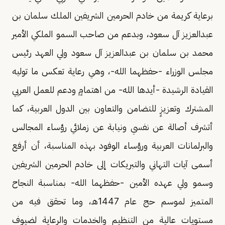
برعاية كريمة من خادم الحرمين الشريفين الملك سلمان بن
عبدالعزيز آل سعود، وبدعم من صاحب السمو الملكي الأمير
محمد بن سلمان بن عبدالعزيز آل سعود ولي العهد رئيس
مجلس الوزراء -حفظهما الله-، وهي رعاية تعكس ما توليه
القيادة الرشيدة -أيدها الله- من اهتمامٍ ودعم للعمل العربي
المشترك وتعزيزٍ للتضامن والتعاون بين الدول العربية، كما
أتشرف أصالة عن نفسي ونيابة عن زملائي رؤساء المجالس
والبرلمانات العربية ورؤساء الوفود بهذه المناسبة، أن أرفع
أسمى آيات التهاني والتبريكات إلى خادم الحرمين الشريفين
وسمو ولي عهده الأمين -حفظهما الله- بمناسبة النجاح
المتميز لموسم حج عام 1447هـ، وما تحقق فيه من
مستويات عالية من التنظيم والخدمات والرعاية لضيوف