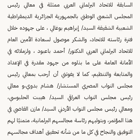
السابقة للاتحاد البرلماني العربي ممثلة في معالي رئيس
المجلس الشعبي الوطني بالجمهورية الجزائرية الديمقراطية
الشعبية الشقيقة السيد/ إبراهيم بوغالي ، على جهوده خلال
فترة رئاسته للاتحاد، والشكر موصول لسعادة الأمين العام
للاتحاد البرلماني العربي الدكتور/ أحمد باعبود ، ولزملائه في
الأمانة العامة على ما بذلوه من جهود مقدرة في الإعداد
والمتابعة والتنظيم، كما لا يفوتني أن أرحب بمعالي رئيس
مجلس النواب المصري المستشار/ هشام بدوي،و معالي
رئيس مجلس النواب العراقي السيد/ هيبت الحلبوسي،
ومعالي رئيس مجلس النواب الأردني السيد/ مازن القاضي في
هذا المؤتمر، وبتوليهم رئاسة مجالسهم البرلمانية، متمنيًا لهم
التوفيق والنجاح في كل ما من شأنه تحقيق أهداف مجالسهم