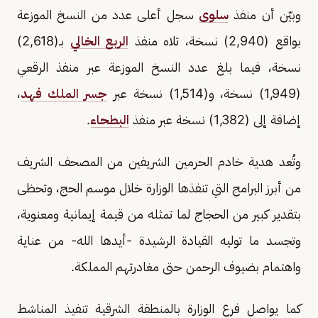
وبيّن أن منفذ
سلوى
سجل أعلى عدد من النسخ الموزعة
بواقع (2,940) نسخة، تلاه منفذ
الربع الخالي
بـ(2,618)
نسخة، فيما بلغ عدد النسخ الموزعة عبر منفذ الرقعي
(1,949) نسخة، و(1,514) نسخة عبر
جسر الملك فهد
،
إضافة إلى (1,382) نسخة عبر منفذ
البطحاء
.
وتُعد هدية خادم الحرمين الشريفين من المصحف الشريف
من أبرز البرامج التي تنفذها الوزارة خلال موسم الحج، وتحظى
بتقدير كبير من الحجاج لما تمثله من قيمة إيمانية ومعنوية،
وتجسد ما توليه القيادة الرشيدة -أيدها الله- من عناية
واهتمام بضيوف الرحمن حتى مغادرتهم المملكة.
كما يواصل فرع الوزارة بالمنطقة الشرقية تنفيذ المناشط