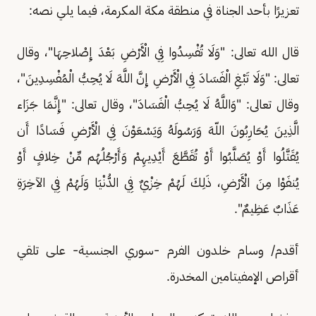
تعزيرًا بأحد الجناة في منطقة مكة المكرمة، فيما يلي نصه:
قال الله تعالى: "وَلَا تُفْسِدُوا فِي الْأَرْضِ بَعْدَ إِصْلاحِهَا"، وقال
تعالى: "وَلَا تَبْغِ الْفَسَادَ فِي الْأَرْضِ إِنَّ اللَّهَ لَا يُحِبُّ الْمُفْسِدِينَ"،
وقال تعالى: "وَاللَّهُ لَا يُحِبُّ الْفَسَادَ"، وقال تعالى: "إِنَّمَا جَزَاء
الَّذِينَ يُحَارِبُونَ اللّهَ وَرَسُولَهُ وَيَسْعَوْنَ فِي الْأَرْضِ فَسَادًا أَن
يُقَتَّلُوا أَوْ يُصَلَّبُوا أَوْ تُقَطَّعَ أَيْدِيهِمْ وَأَرْجُلُهُم مِّنْ خِلافٍ أَوْ
يُنفَوْا مِنَ الْأَرْضِ، ذَلِكَ لَهُمْ خِزْيٌ فِي الدُّنْيَا وَلَهُمْ فِي الآخِرَةِ
عَذَابٌ عَظِيمٌ".
أقدم/ وسام خلدون الفرم -سوري الجنسية- على تلقي
أقراص الإمفيتامين المخدرة.