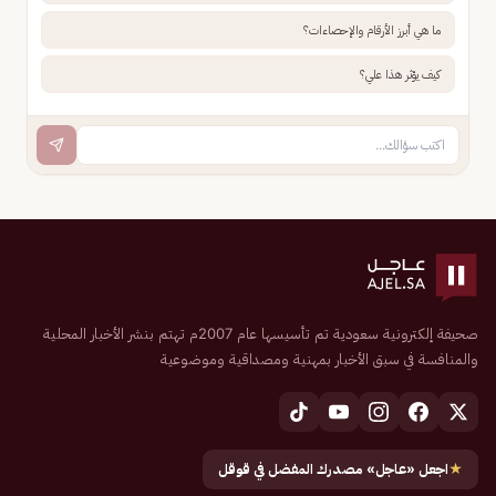
ما هي أبرز الأرقام والإحصاءات؟
كيف يؤثر هذا علي؟
صحيفة إلكترونية سعودية تم تأسيسها عام 2007م تهتم بنشر الأخبار المحلية
والمنافسة في سبق الأخبار بمهنية ومصداقية وموضوعية
★
اجعل «عاجل» مصدرك المفضل في قوقل