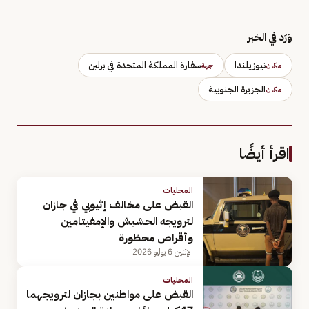
وَرَد في الخبر
نيوزيلندا
سفارة المملكة المتحدة في برلين
مكان
جهة
الجزيرة الجنوبية
مكان
اقرأ أيضًا
المحليات
القبض على مخالف إثيوبي في جازان
لترويجه الحشيش والإمفيتامين
وأقراص محظورة
الإثنين 6 يوليو 2026
المحليات
القبض على مواطنين بجازان لترويجهما