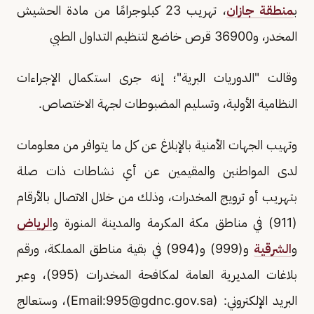
ب
منطقة جازان
، تهريب 23 كيلوجرامًا من مادة الحشيش
المخدر، و36900 قرص خاضع لتنظيم التداول الطبي
وقالت "الدوريات البرية"؛ إنه جرى استكمال الإجراءات
النظامية الأولية، وتسليم المضبوطات لجهة الاختصاص.
وتهيب الجهات الأمنية بالإبلاغ عن كل ما يتوافر من معلومات
لدى المواطنين والمقيمين عن أي نشاطات ذات صلة
بتهريب أو ترويج المخدرات، وذلك من خلال الاتصال بالأرقام
(911) في مناطق مكة المكرمة والمدينة المنورة و
الرياض
و
الشرقية
و(999) و(994) في بقية مناطق المملكة، ورقم
بلاغات المديرية العامة لمكافحة المخدرات (995)، وعبر
البريد الإلكتروني: (Email:
995@gdnc.gov.sa
)، وستعالج