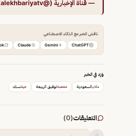
— قناة الإخبارية (@alekhbariyatv)
ناقش الخبر مع الذكاء الاصطناعي
ok
Claude
Gemini
ChatGPT
وَرَد في الخبر
السعودية
توفيق الربيعة
نسك
مكان
شخصية
جهة
التعليقات
(
0
)