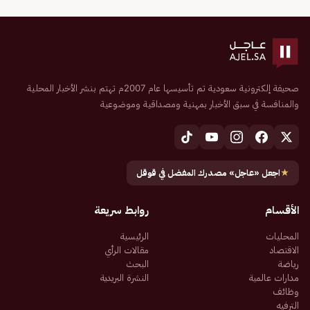
صحيفة إلكترونية سعودية تم تأسيسها عام 2007م تهتم بنشر الأخبار المحلية
والمنافسة في سبق الأخبار بمهنية ومصداقية وموضوعية
★
اجعل «عاجل» مصدرك المفضل في قوقل
الأقسام
روابط سريعة
المحليات
الرئيسية
الاقتصاد
مقالات الرأي
رياضة
البحث
مدارات عالمية
النشرة البريدية
وظائف
الترفيه