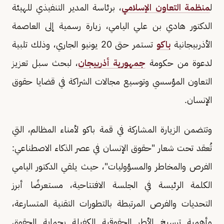
ل
منظمة التعاون الإسلامي
، برئاسة المدير التنفيذي للهيئة
الدكتور هادي بن علي اليامي، زيارة رسمية إلى العاصمة
الأذربيجانية
باكو
تستمر حتى 20 يونيو الجاري، وذلك تلبية
لدعوة من حكومة
جمهورية أذربيجان
، لبحث سبل تعزيز
التعاون المؤسسي وتوسيع مجالات الشراكة في قضايا حقوق
الإنسان.
وتتضمن الزيارة المشاركة في قمة باكو لأمناء المظالم، التي
تُعقد تحت شعار "حقوق الإنسان في عصر الذكاء الاصطناعي:
الفرص والمخاطر والمسؤوليات"، حيث يلقي الدكتور اليامي
الكلمة الرئيسة في الجلسة الافتتاحية، مستعرضًا أبرز
التحديات والفرص المرتبطة بالتطورات التقنية المتسارعة،
وأهمية ترسيخ الأطر الحقوقية الكفيلة بحماية الحقوق