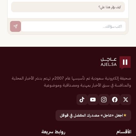
كيف يؤثر هذا علي؟
صحيفة إلكترونية سعودية تم تأسيسها عام 2007م تهتم بنشر الأخبار المحلية
والمنافسة في سبق الأخبار بمهنية ومصداقية وموضوعية
★
اجعل «عاجل» مصدرك المفضل في قوقل
الأقسام
روابط سريعة