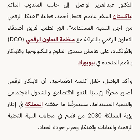
الدكتور عبدالعزيز الواصل، إلى جانب المندوب الدائم
ل
باكستان
السفير عاصم افتخار أحمد، فعالية "الابتكار الرقمي
من أجل التنمية المستدامة"، التي نظمها فريق أصدقاء
التعاون الرقمي بالشراكة مع
منظمة التعاون الرقمي
(DCO)
والأونكتاد، على هامش منتدى العلوم والتكنولوجيا والابتكار
بالأمم المتحدة في
نيويورك
.
وأكد الواصل، خلال كلمته الافتتاحية، أن الابتكار الرقمي
أصبح محركًا رئيسيًا للنمو الاقتصادي والشمول الاجتماعي
والتنمية المستدامة، مستعرضًا ما حققته
المملكة
في إطار
رؤية المملكة 2030 من تقدم في مجالات البنية التحتية
الرقمية والبيانات والابتكار وتعزيز جودة الحياة.