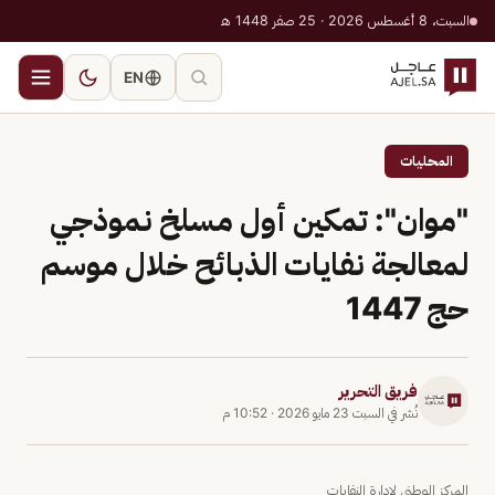
السبت، 8 أغسطس 2026 · 25 صفر 1448 هـ
EN
المحليات
"موان": تمكين أول مسلخ نموذجي
لمعالجة نفايات الذبائح خلال موسم
حج 1447
فريق التحرير
نُشر في
السبت 23 مايو 2026
·
10:52 م
المركز الوطني لإدارة النفايات