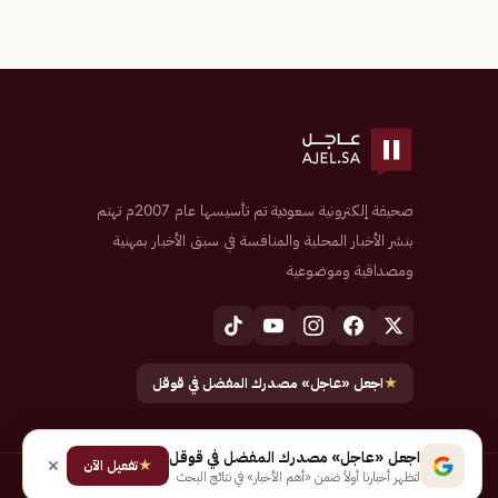
صحيفة إلكترونية سعودية تم تأسيسها عام 2007م تهتم
بنشر الأخبار المحلية والمنافسة في سبق الأخبار بمهنية
ومصداقية وموضوعية
★
اجعل «عاجل» مصدرك المفضل في قوقل
اجعل «عاجل» مصدرك المفضل في قوقل
★
تفعيل الآن
لتظهر أخبارنا أولاً ضمن «أهم الأخبار» في نتائج البحث
جميع الحقوق محفوظة لـ شركة إيجاز للنشر الإلكتروني المالكة لصحيفة عاجل