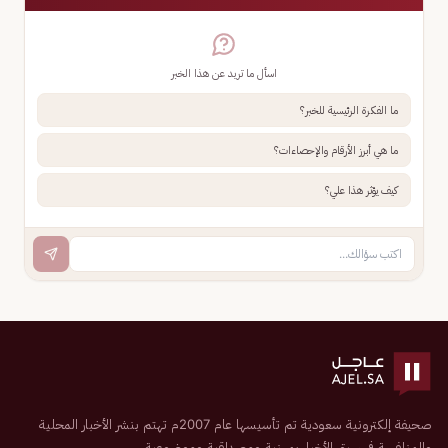
اسأل ما تريد عن هذا الخبر
ما الفكرة الرئيسية للخبر؟
ما هي أبرز الأرقام والإحصاءات؟
كيف يؤثر هذا علي؟
صحيفة إلكترونية سعودية تم تأسيسها عام 2007م تهتم بنشر الأخبار المحلية
والمنافسة في سبق الأخبار بمهنية ومصداقية وموضوعية